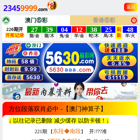
返回
澳门⑥彩
香港⑥彩