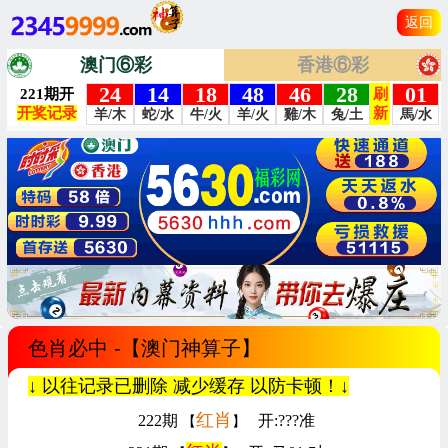
返回
澳门⑥彩
香港⑥彩