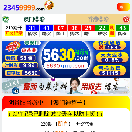
返回
澳门⑥彩
香港⑥彩