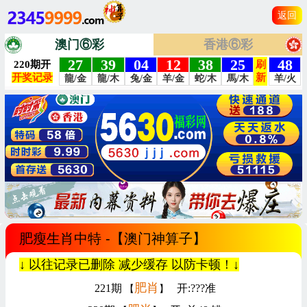
返回
澳门⑥彩
香港⑥彩