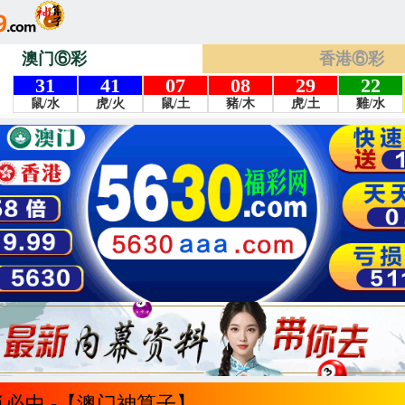
澳门⑥彩
香港⑥彩