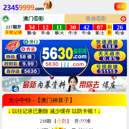
返回
澳门⑥彩
香港⑥彩