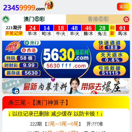
返回
澳门⑥彩
香港⑥彩