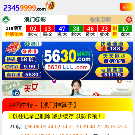
返回
澳门⑥彩
香港⑥彩