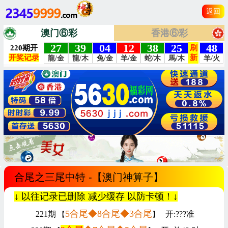
返回
澳门⑥彩
香港⑥彩