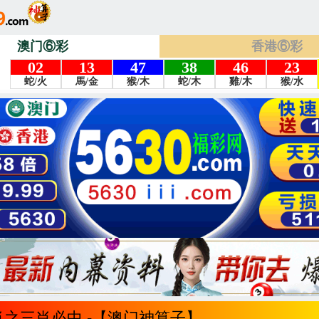
澳门⑥彩
香港⑥彩