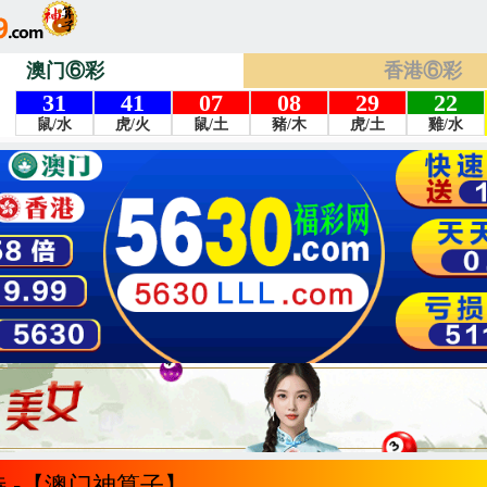
澳门⑥彩
香港⑥彩